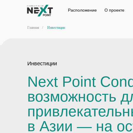
Расположение
Проект
Инфрастру
Расположение
О проекте
Главная
/
Инвестиции
Инвестиции
Next Point Co
возможность д
привлекательн
в Азии — на ос