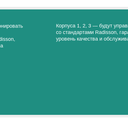
Корпуса 1, 2, 3 — будут упра
онировать
со стандартами Radisson, га
уровень качества и обслужив
isson,
са