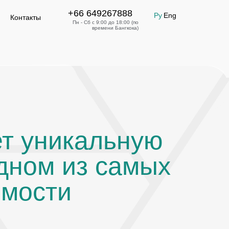
+66 649267888
+66 649267888
Ру
Eng
Оставить заявку
Контакты
Пн - Сб с 9:00 до 18:00 (по
времени Бангкока)
ет уникальную
дном из самых
имости