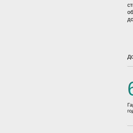
ст
о
до
До
Га
го