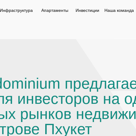
ктура
Апартаменты
Инвестиции
Команда
Контакты
Инфраструктура
Апартаменты
Инвестиции
Наша команда
ndominium предлага
ля инвесторов на о
ых рынков недвиж
трове Пхукет