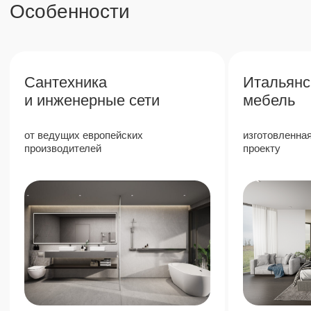
Пхукете
6%
Высокая доходность от аренды
благодаря популярности Пхукета
40%
Стабильный рост стоимости
недвижимости в престижном районе
80%
80/20, где 80 (в пользу владельца)
пассивный доход с полным сервисом
управляющей компании
Next Point Condominium — это уникальный
инвестиционный проект на юге Пхукета,
который предлагает высокий доход от
аренды и гарантированный рост стоимости.