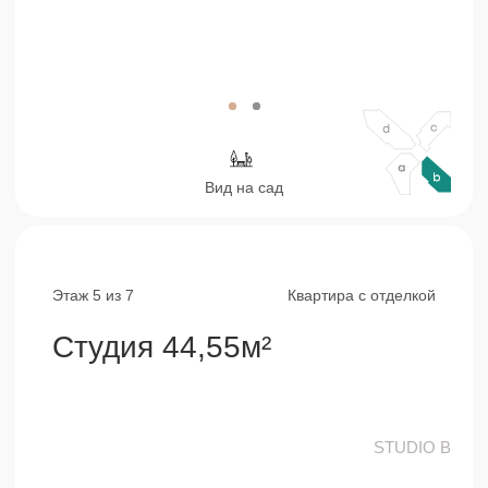
Этаж 5 из 7
Квартира с отделкой
Студия 44,55м²
STUDIO B
Кухня-гостиная и спальня
29,70 м²
Ванная комната
8,10 м²
Балкон
6,75 м²
Консультация