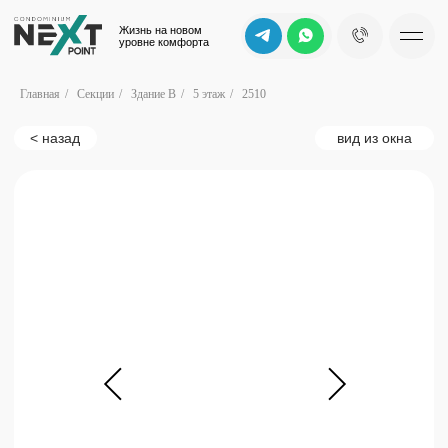
Жизнь на новом
уровне комфорта
Главная
/
Секции
/
Здание B
/
5 этаж
/
2510
< назад
вид из окна
b
Вид на сад
d
c