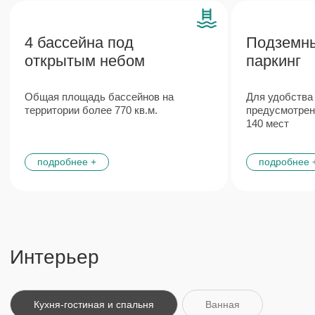
Особенности
Сантехника
Итальянская
и инженерные сети
мебель
от ведущих европейских
изготовленная по дизайн-
производителей
проекту