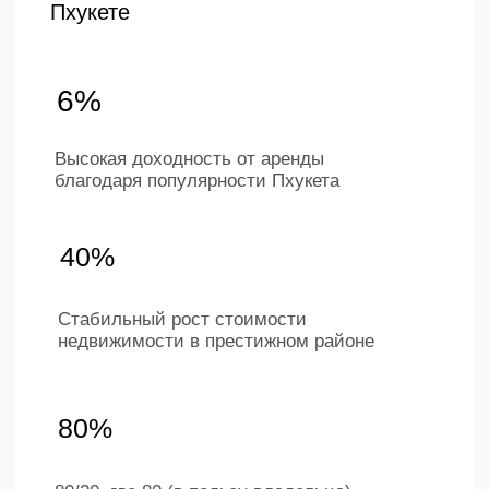
Телефон
+66 649267888
Время работы
Пн — Сб с 9:00 до 18:00
(по времени Бангкока)
ПЛАНИРОВКИ
О КОМПАНИИ
Студии
Расположение
1-комнатные
О проекте
2-комнатные
Инфраструктура
Пентхаусы
Аппартаменты
Угловые планировки
Инвестиции
Наша команда
Контакты
Для партнеров
Ру
Eng