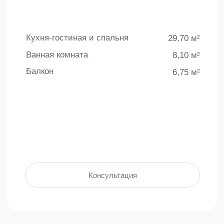
4 бассейна под
Подземный
открытым небом
паркинг
Общая площадь бассейнов на
Для удобства и безопасности жителей
территории более 770 кв.м.
предусмотрен подземный паркинг на
140 мест
подробнее +
подробнее +
Интерьер
Кухня-гостиная и спальня
Ванная